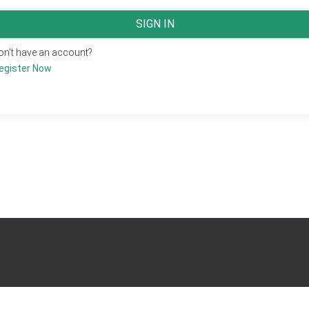
SIGN IN
on't have an account?
egister Now