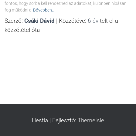
fontos, hogy sorba kell rendezned az adatokat, különben hibásan
fog működni a
Bővebben…
Szerző:
Csáki Dávid
| Közzétéve:
6 év
telt el a
közzététel óta
Hestia | Fejlesztő:
ThemeIsle